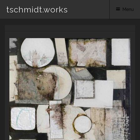
tschmidt.works
Menu
Skip
to
content