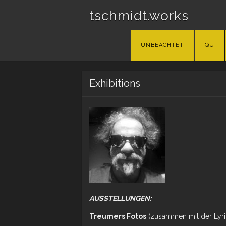
tschmidt.works
Skip
UNBEACHTET
QU
to
content
Exhibitions
AUSSTELLUNGEN:
Treumers Fotos
(zusammen mit der Lyrik