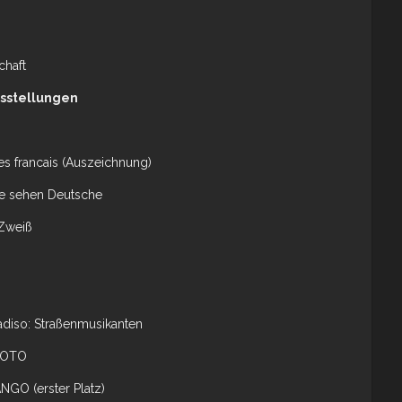
chaft
sstellungen
tes francais (Auszeichnung)
he sehen Deutsche
Zweiß
diso: Straßenmusikanten
FOTO
GO (erster Platz)