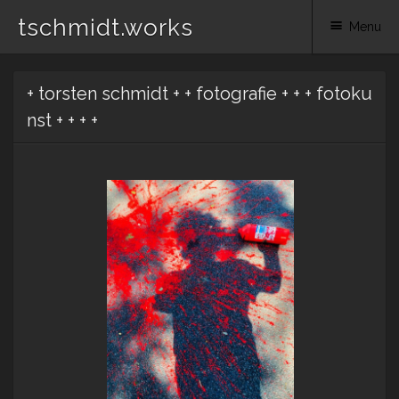
tschmidt.works
Menu
Skip
+ torsten schmidt + + fotografie + + + fotoku
to
content
nst + + + +