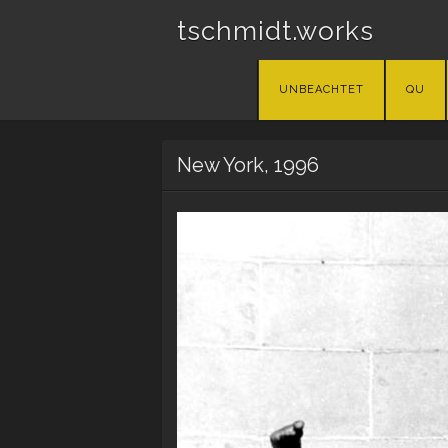
tschmidt.works
Skip
UNBEACHTET
QU
to
content
New York, 1996