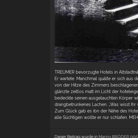
TREUMER bevorzugte Hotels in Altstadtnäh
Er wartete. Manchmal quälte er sich aus d
von der Hitze des Zimmers beschlagenen F
glänzte zeitlos matt im Licht der hotelei
bedeckte seinen ausgelauchten Körper w
drangbetrunkenes Lachen. „Was wisst Ihr v
Zum Glück gab es ibn der Nähe des Hotel
alle Süchtigen wollte er nur schlafen. M
Dieser Beitrag wurde in
Manny BRÖDER (1951 