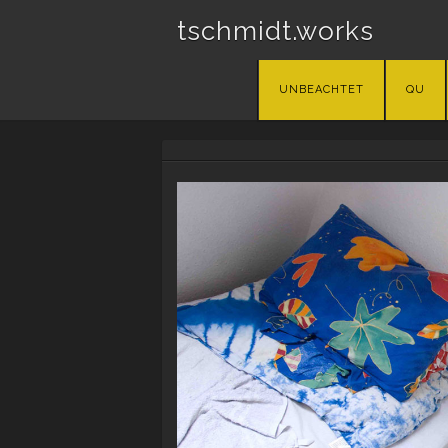
tschmidt.works
Skip
UNBEACHTET
QU
to
content