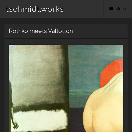
tschmidt.works
Menu
Skip
Rothko meets Vallotton
to
content