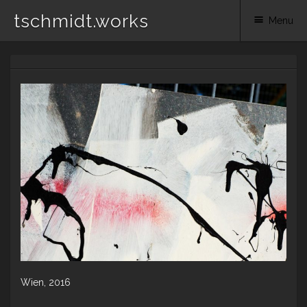
tschmidt.works
Menu
Skip
to
content
Wien, 2016