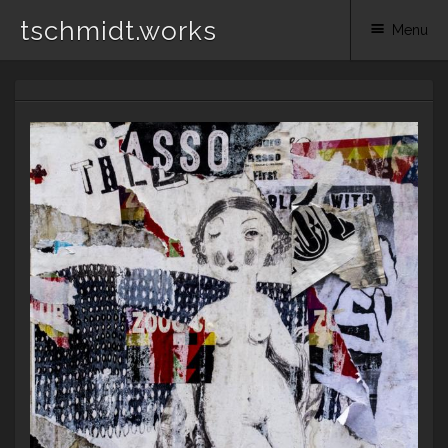
tschmidt.works
Menu
Skip
to
content