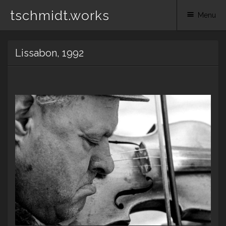
tschmidt.works
Menu
Skip
Lissabon, 1992
to
content