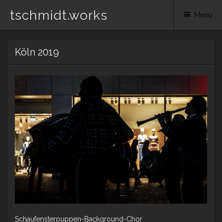
tschmidt.works
Menu
Skip
Köln 2019
to
content
Schaufensterpuppen-Background-Chor