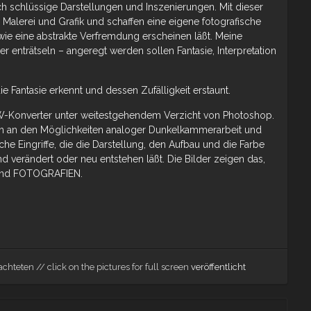
ich schlüssige Darstellungen und Inszenierungen. Mit dieser
Malerei und Grafik und schaffen eine eigene fotografische
g wie eine abstrakte Verfremdung erscheinen läßt. Meine
er enträtseln – angeregt werden sollen Fantasie, Interpretation
e Fantasie erkennt und dessen Zufälligkeit erstaunt.
W-Konverter unter weitestgehendem Verzicht von Photoshop.
ich an den Möglichkeiten analoger Dunkelkammerarbeit und
he Eingriffe, die die Darstellung, den Aufbau und die Farbe
 verändert oder neu entstehen läßt. Die Bilder zeigen das,
sind FOTOGRAFIEN.
chteten // click on the pictures for full screen
veröffentlicht