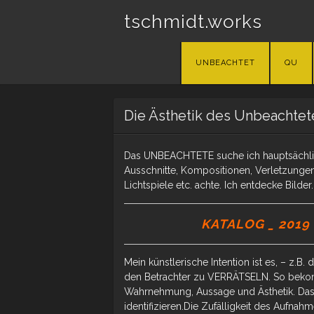
tschmidt.works
Skip
UNBEACHTET
QU
to
content
Die Ästhetik des Unbeachtet
Das UNBEACHTETE suche ich hauptsächlich 
Ausschnitte, Kompositionen, Verletzungen
Lichtspiele etc. achte. Ich entdecke Bilder.
KATALOG _ 2019
Mein künstlerische Intention ist es, – z.B.
den Betrachter zu VERRÄTSELN. So bekom
Wahrnehmung, Aussage und Ästhetik. Das Ur
identifizieren.Die Zufälligkeit des Aufn