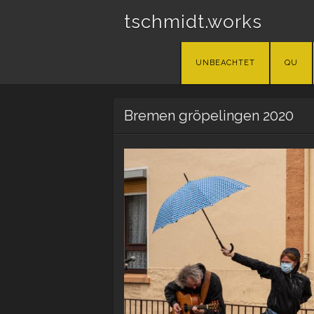
tschmidt.works
Skip
UNBEACHTET
QU
to
content
Bremen gröpelingen 2020