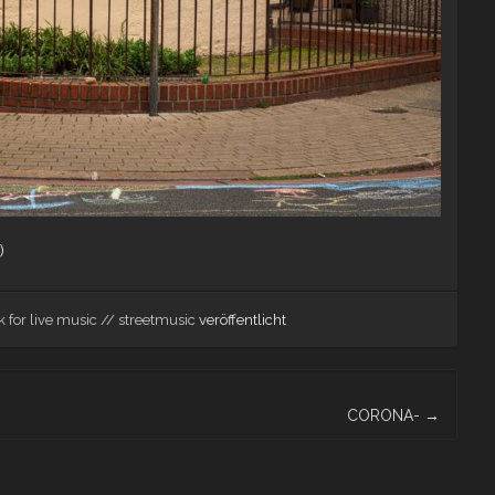
)
k for live music // streetmusic
veröffentlicht
CORONA-
→