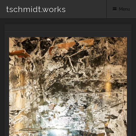
tschmidt.works
Menu
Skip
to
content