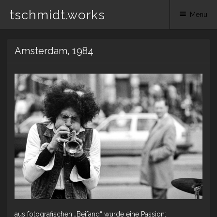
tschmidt.works
Menu
Skip
Amsterdam, 1984
to
content
aus fotografischen „Beifang“ wurde eine Passion: