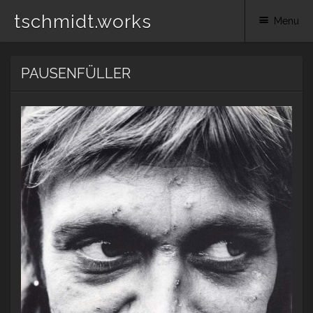
tschmidt.works
Menu
Skip
PAUSENFÜLLER
to
content