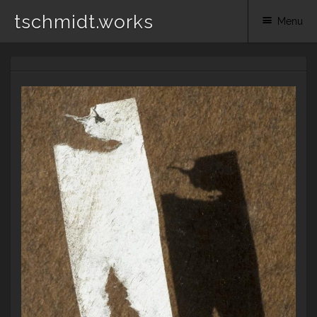
tschmidt.works
Menu
Skip
to
content