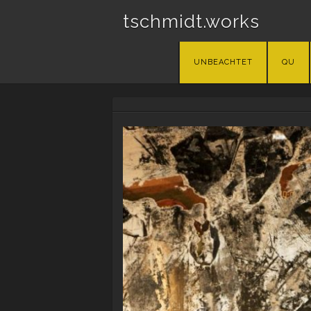
tschmidt.works
Skip
UNBEACHTET
QU
to
content