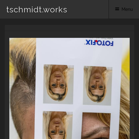
tschmidt.works
Menu
Skip
to
content