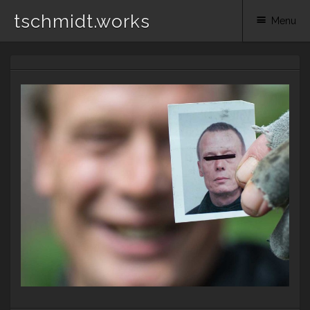
tschmidt.works
Menu
Skip
to
content