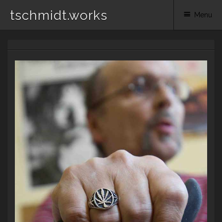
tschmidt.works
Menu
Skip
to
content